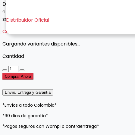
Diadema Bluetooth Over-Ear con almohadillas de tela,
entrada auxiliar y carga Tipo C. Comodidad, estilo y
sonido envolvente.
Distribuidor Oficial
Cargando variantes...
Cargando variantes disponibles...
Cantidad
Comprar Ahora
Envío, Entrega y Garantía
*Envíos a todo Colombia*
*90 días de garantía*
*Pagos seguros con Wompi o contraentrega*